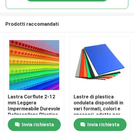
Prodotti raccomandati
Casa.
Lastra Corflute 2-12
Lastre di plastica
mm Leggera
ondulata disponibili in
Impermeabile Durevole
vari formati, colori e
Prodotti
Polipropilene Plastica
spessori, adatte per
Ondulata per
applicazioni e progetti
Invia richiesta
Invia richiesta
Segnaletica
personalizzati.
Video
Imballaggio