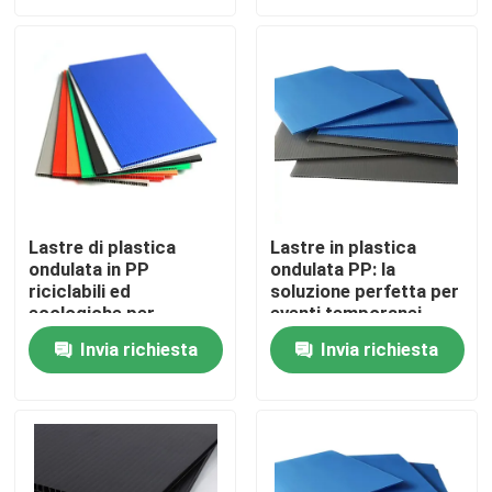
Protezione Edilizia
Dimensioni Spessore
Colore Stampa
Su di noi
Personalizzabili
Disponibili
Visita alla fabbrica
Controllo della qualità
Lastre di plastica
Lastre in plastica
ondulata in PP
ondulata PP: la
Contattaci
riciclabili ed
soluzione perfetta per
ecologiche per
eventi temporanei
soluzioni di
all'aperto e cantieri
Notizie
Invia richiesta
Invia richiesta
imballaggio sostenibili
Casi
Foglio di plastica ondulato