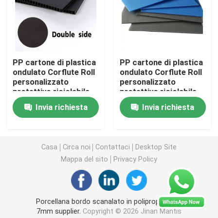
Cartello da cortile in plastica ondulata
Scatola di imballaggio di plastica ondulata
PP cartone di plastica
PP cartone di plastica
ondulato Corflute Roll
ondulato Corflute Roll
personalizzato
personalizzato
Mattoni del taglio a getto d'acqua
protettivo riciclabile
protettivo riciclabile
Invia richiesta
Invia richiesta
Banco di mostra floreale
Casa
Circa noi
Contattaci
Desktop Site
Guardia dell'albero di Corflute
Mappa del sito
Privacy Policy
Cuscinetti di plastica di strato
Porcellana bordo scanalato in polipropilene di
Foglio di coroplasto
7mm supplier.
Copyright © 2026 Jinan Mantis