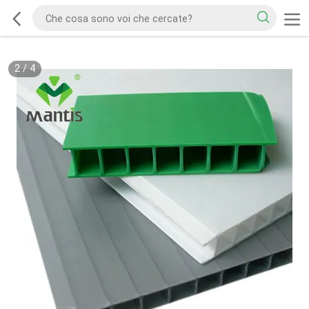
2
/
4