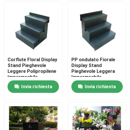
giardino
Su di noi
Visita alla fabbrica
Controllo della qualità
Corflute Floral Display
PP ondulato Fiorale
Stand Pieghevole
Display Stand
Leggere Polipropilene
Pieghevole Leggera
Contattaci
Impermeabile
Impermeabile
Invia richiesta
Invia richiesta
Notizie
Casi
Foglio di plastica ondulato