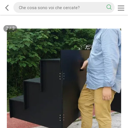
2
/
3