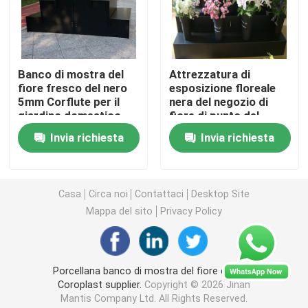
Cartello da cortile in plastica ondulata
Banco di mostra del
Attrezzatura di
Scatola di imballaggio di plastica ondulata
fiore fresco del nero
esposizione floreale
5mm Corflute per il
nera del negozio di
giardino domestico
fiore di punto del
Mattoni del taglio a getto d'acqua
banco di mostra di
Invia richiesta
Invia richiesta
Corflute pp 4
Banco di mostra floreale
Casa
Circa noi
Contattaci
Desktop Site
Guardia dell'albero di Corflute
Mappa del sito
Privacy Policy
Cuscinetti di plastica di strato
Porcellana banco di mostra del fiore di 9mm
Coroplast supplier.
Copyright © 2026 Jinan
Foglio di coroplasto
Mantis Company Ltd. All Rights Reserved.