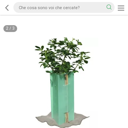
2
/
3