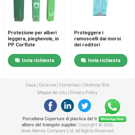
Cartello da cortile in plastica ondulata
Protezione per alberi
Proteggere i
Scatola di imballaggio di plastica ondulata
leggera, pieghevole, in
ramoscelli dai morsi
PP Corflute
dei roditori
Mattoni del taglio a getto d'acqua
Invia richiesta
Invia richiesta
Banco di mostra floreale
Casa
Circa noi
Contattaci
Desktop Site
Guardia dell'albero di Corflute
Mappa del sito
Privacy Policy
Cuscinetti di plastica di strato
Porcellana Coperture di plastica del tronco di
albero del triangolo supplier.
Copyright © 2026
Foglio di coroplasto
Jinan Mantis Company Ltd. All Rights Reserved.