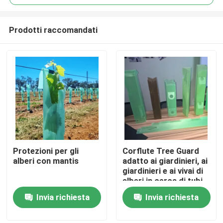
Prodotti raccomandati
Protezioni per gli
Corflute Tree Guard
Casa.
alberi con mantis
adatto ai giardinieri, ai
giardinieri e ai vivai di
alberi in cerca di tubi
Prodotti
di protezione delle
Invia richiesta
Invia richiesta
piantine durevoli
Video