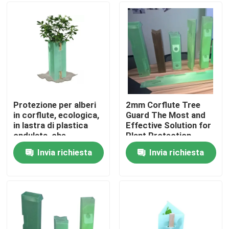
Su di noi
Visita alla fabbrica
Controllo della qualità
Protezione per alberi
2mm Corflute Tree
in corflute, ecologica,
Guard The Most and
in lastra di plastica
Effective Solution for
Contattaci
ondulata, che
Plant Protection
protegge i giovani
Invia richiesta
Invia richiesta
alberi da roditori e
Notizie
spruzzi chimici
Casi
Foglio di plastica ondulato