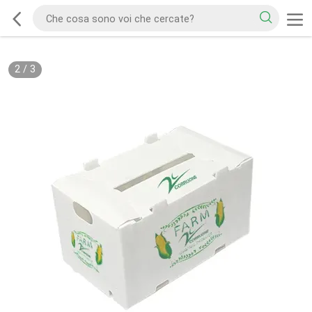
2
/
3