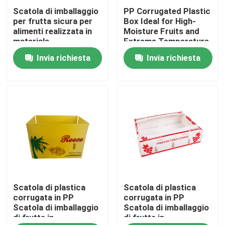
Scatola di imballaggio
PP Corrugated Plastic
per frutta sicura per
Box Ideal for High-
Su di noi
alimenti realizzata in
Moisture Fruits and
materiale
Extreme Temperature
polipropilene che
Changes
Invia richiesta
Invia richiesta
Visita alla fabbrica
offre caratteristiche
impermeabili e
antiurto per le
soluzioni di spedizione
Controllo della qualità
di frutta
Contattaci
Notizie
Scatola di plastica
Scatola di plastica
Casi
corrugata in PP
corrugata in PP
Scatola di imballaggio
Scatola di imballaggio
di frutta in
di frutta in
Foglio di plastica ondulato