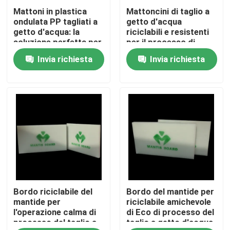
Mattoni in plastica
Mattoncini di taglio a
ondulata PP tagliati a
getto d'acqua
Su di noi
getto d'acqua: la
riciclabili e resistenti
soluzione perfetta per
per il processo di
le tue esigenze di
taglio a getto d'acqua
Invia richiesta
Invia richiesta
Visita alla fabbrica
taglio
Controllo della qualità
Contattaci
Notizie
Bordo riciclabile del
Bordo del mantide per
Casi
mantide per
riciclabile amichevole
l'operazione calma di
di Eco di processo del
processo del taglio a
taglio a getto d'acqua
Foglio di plastica ondulato