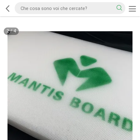
2
/
4