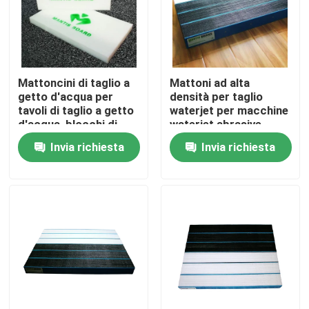
Mattoncini di taglio a
Mattoni ad alta
getto d'acqua per
densità per taglio
tavoli di taglio a getto
waterjet per macchine
d'acqua, blocchi di
waterjet abrasive,
supporto di lunga
mattoni durevoli per
Invia richiesta
Invia richiesta
durata per
vasche di raccolta
apparecchiature
waterjet, mattoni
abrasive a getto
resistenti all'usura per
d'acqua
la protezione del
tavolo da taglio
Casa.
waterjet e
l'assorbimento degli
impatti abrasivi
Prodotti
Video